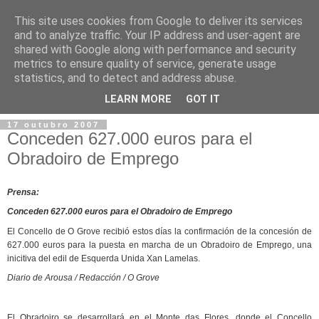
This site uses cookies from Google to deliver its services
and to analyze traffic. Your IP address and user-agent are
shared with Google along with performance and security
metrics to ensure quality of service, generate usage
statistics, and to detect and address abuse.
▼
LEARN MORE
GOT IT
17 outubro 2007
Conceden 627.000 euros para el
Obradoiro de Emprego
Prensa:
Conceden 627.000 euros para el Obradoiro de Emprego
El Concello de O Grove recibió estos días la confirmación de la concesión de
627.000 euros para la puesta en marcha de un Obradoiro de Emprego, una
inicitiva del edil de Esquerda Unida Xan Lamelas.
Diario de Arousa
/ Redacción / O Grove
El Obradoiro se desarrollará en el Monte das Flores, donde el Concello