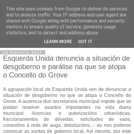
This site uses cookies from Google to deliver its services
and to analyze traffic. Your IP address and user-agent are
shared with Google along with performance and security
metrics to ensure quality of service, generate usage
statistics, and to detect and address abuse.
▼
LEARN MORE
GOT IT
24 febreiro 2014
Esquerda Unida denuncia a situación de
desgoberno e parálise na que se atopa
o Concello do Grove
A agrupación local de Esquerda Unida ven de denunciar a
situación de desgoberno no que se atopa o Concello do
Grove. A ausencia dun secretario/a municipal impide que se
poidan resolver asuntos importantes na vida diaria
municipal -licencias e autorizacións urbanísticas,
fraccionamentos de dévedas, solicitudes de vaos,
conexións á rede de auga, debolucións...- ao non poderse
convocar as xuntas de goberno local. Así mesmo, por este