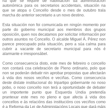
na que se require de habilitación da administración
autonómica para os secretarios accidentais, situación na
que se atopa o Concello desde o mes de outubro trala
marcha do anterior secretario a un novo destino.
Esta situación non foi comunicada en ningún momento por
parte do goberno municipal aos membros dos grupos
oposición, quen nos decatamos por solicitar información por
outros asuntos no Concello. O alcalde Miguel Á. Pérez non
parece preocupado pola situación, pero a súa calma para
cubrir a vacante de secretario municipal para nós é
alarmante e irresponsábel.
Como consecuencia disto, este mes de febreiro o concello
non contará coa celebración de Pleno ordinario, polo que
non se poderán debatir nin aprobar propostas que afectarán
á vida dos nosos veciños e veciñas. Como consecuncia
deste dislate institucional do tripartipo gobernante no noso
pobo, o noso concello non terá a oportunidade de debater
un importente punto que Esquerda Undia pretendía
prantexar este mes no pleno e que afecta á vida dos
concellos e ás relacións das institucións cos veciños como
é a Reforma da Lei de Administacións Locais que dará máis